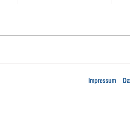
Die 18 Bewegungen – Shibashi
Atmu
Qigong
Meth
Impressum
Da