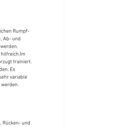
lichen Rumpf- 
, Ab- und 
 werden.
hilfreich.Im 
ugt trainiert.  
den. Es 
ehr variable 
t werden.
t, Rücken- und 